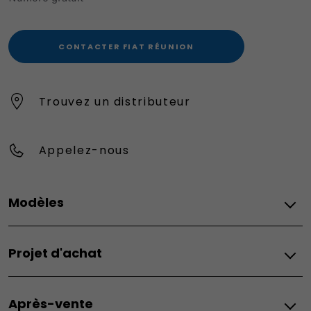
CONTACTER FIAT RÉUNION
Trouvez un distributeur
Appelez-nous
Modèles
Modèles
Projet d'achat
Grande Panda
Grande Panda Hybride
Mobilité électrique
600
Après-vente
Véhicules électriques
600 Hybrid