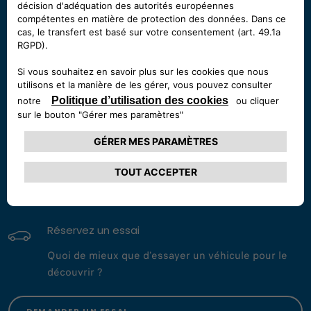
+262 40 40 99
APPELER MAINTENANT
Envoyez-nous un message
Pour toute question ou commentaire, envoyez-nous
un message
NOUS ÉCRIRE
Réservez un essai
Quoi de mieux que d'essayer un véhicule pour le
découvrir ?
DEMANDER UN ESSAI